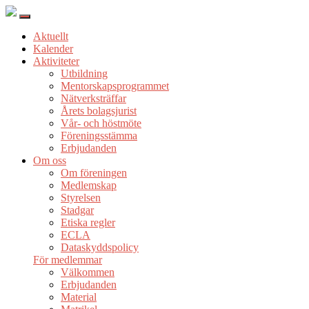
Aktuellt
Kalender
Aktiviteter
Utbildning
Mentorskapsprogrammet
Nätverksträffar
Årets bolagsjurist
Vår- och höstmöte
Föreningsstämma
Erbjudanden
Om oss
Om föreningen
Medlemskap
Styrelsen
Stadgar
Etiska regler
ECLA
Dataskyddspolicy
För medlemmar
Välkommen
Erbjudanden
Material