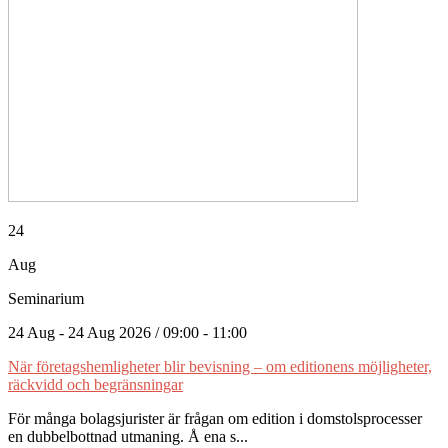
24
Aug
Seminarium
24 Aug - 24 Aug 2026 / 09:00 - 11:00
När företagshemligheter blir bevisning – om editionens möjligheter,
räckvidd och begränsningar
För många bolagsjurister är frågan om edition i domstolsprocesser
en dubbelbottnad utmaning. Å ena s...