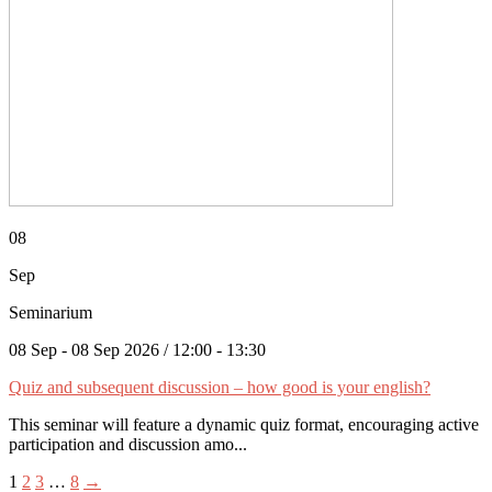
08
Sep
Seminarium
08 Sep - 08 Sep 2026 / 12:00 - 13:30
Quiz and subsequent discussion – how good is your english?
This seminar will feature a dynamic quiz format, encouraging active
participation and discussion amo...
1
2
3
…
8
→