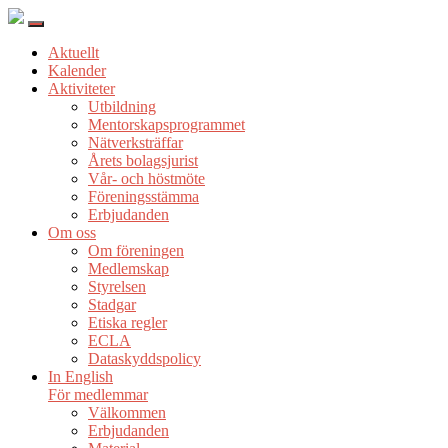
Aktuellt
Kalender
Aktiviteter
Utbildning
Mentorskapsprogrammet
Nätverksträffar
Årets bolagsjurist
Vår- och höstmöte
Föreningsstämma
Erbjudanden
Om oss
Om föreningen
Medlemskap
Styrelsen
Stadgar
Etiska regler
ECLA
Dataskyddspolicy
In English
För medlemmar
Välkommen
Erbjudanden