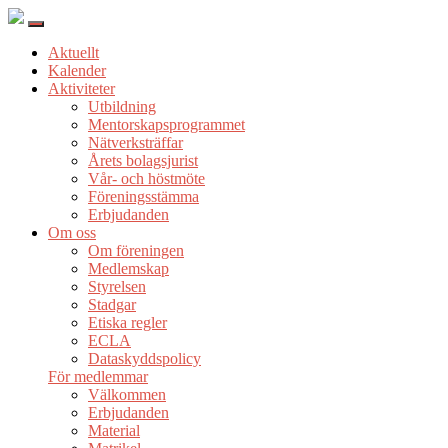
Aktuellt
Kalender
Aktiviteter
Utbildning
Mentorskapsprogrammet
Nätverksträffar
Årets bolagsjurist
Vår- och höstmöte
Föreningsstämma
Erbjudanden
Om oss
Om föreningen
Medlemskap
Styrelsen
Stadgar
Etiska regler
ECLA
Dataskyddspolicy
För medlemmar
Välkommen
Erbjudanden
Material