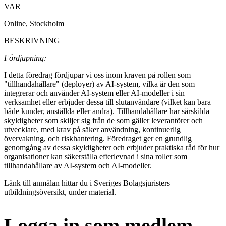
VAR
Online, Stockholm
BESKRIVNING
Fördjupning:
I detta föredrag fördjupar vi oss inom kraven på rollen som
"tillhandahållare" (deployer) av AI-system, vilka är den som
integrerar och använder AI-system eller AI-modeller i sin
verksamhet eller erbjuder dessa till slutanvändare (vilket kan bara
både kunder, anställda eller andra). Tillhandahållare har särskilda
skyldigheter som skiljer sig från de som gäller leverantörer och
utvecklare, med krav på säker användning, kontinuerlig
övervakning, och riskhantering. Föredraget ger en grundlig
genomgång av dessa skyldigheter och erbjuder praktiska råd för hur
organisationer kan säkerställa efterlevnad i sina roller som
tillhandahållare av AI-system och AI-modeller.
Länk till anmälan hittar du i Sveriges Bolagsjuristers
utbildningsöversikt, under material.
Logga in som medlem