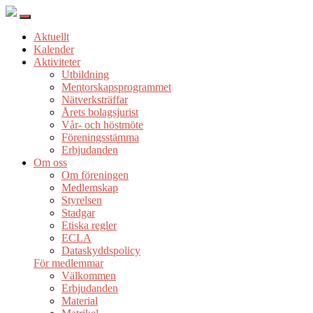
Aktuellt
Kalender
Aktiviteter
Utbildning
Mentorskapsprogrammet
Nätverksträffar
Årets bolagsjurist
Vår- och höstmöte
Föreningsstämma
Erbjudanden
Om oss
Om föreningen
Medlemskap
Styrelsen
Stadgar
Etiska regler
ECLA
Dataskyddspolicy
För medlemmar
Välkommen
Erbjudanden
Material