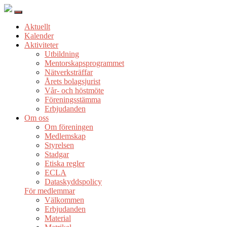
Aktuellt
Kalender
Aktiviteter
Utbildning
Mentorskapsprogrammet
Nätverksträffar
Årets bolagsjurist
Vår- och höstmöte
Föreningsstämma
Erbjudanden
Om oss
Om föreningen
Medlemskap
Styrelsen
Stadgar
Etiska regler
ECLA
Dataskyddspolicy
För medlemmar
Välkommen
Erbjudanden
Material