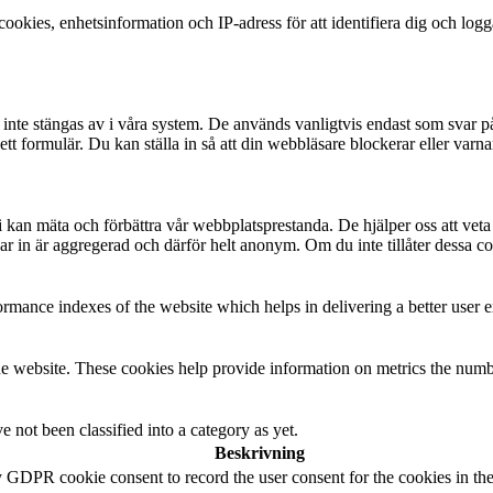
okies, enhetsinformation och IP-adress för att identifiera dig och log
te stängas av i våra system. De används vanligtvis endast som svar på åt
 i ett formulär. Du kan ställa in så att din webbläsare blockerar eller v
t vi kan mäta och förbättra vår webbplatsprestanda. De hjälper oss att ve
 in är aggregerad och därför helt anonym. Om du inte tillåter dessa coo
mance indexes of the website which helps in delivering a better user ex
e website. These cookies help provide information on metrics the number 
 not been classified into a category as yet.
Beskrivning
y GDPR cookie consent to record the user consent for the cookies in th