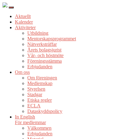
Aktuellt
Kalender
Aktiviteter
Utbildning
Mentorskapsprogrammet
Nätverksträffar
Årets bolagsjurist
Vår- och höstmöte
Föreningsstämma
Erbjudanden
Om oss
Om föreningen
Medlemskap
Styrelsen
Stadgar
Etiska regler
ECLA
Dataskyddspolicy
In English
För medlemmar
Välkommen
Erbjudanden