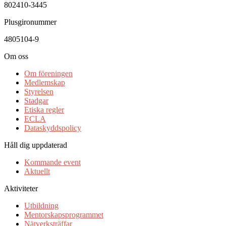
802410-3445
Plusgironummer
4805104-9
Om oss
Om föreningen
Medlemskap
Styrelsen
Stadgar
Etiska regler
ECLA
Dataskyddspolicy
Håll dig uppdaterad
Kommande event
Aktuellt
Aktiviteter
Utbildning
Mentorskapsprogrammet
Nätverksträffar