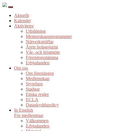
Aktuellt
Kalender
Aktiviteter
Utbildning
Mentorskapsprogrammet
Nätverksträffar
Årets bolagsjurist
Vår- och höstmöte
Föreningsstämma
Erbjudanden
Om oss
Om föreningen
Medlemskap
Styrelsen
Stadgar
Etiska regler
ECLA
Dataskyddspolicy
In English
För medlemmar
Välkommen
Erbjudanden