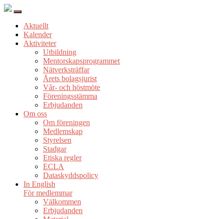
Aktuellt
Kalender
Aktiviteter
Utbildning
Mentorskapsprogrammet
Nätverksträffar
Årets bolagsjurist
Vår- och höstmöte
Föreningsstämma
Erbjudanden
Om oss
Om föreningen
Medlemskap
Styrelsen
Stadgar
Etiska regler
ECLA
Dataskyddspolicy
In English
För medlemmar
Välkommen
Erbjudanden