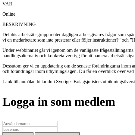
VAR
Online
BESKRIVNING
Delphis arbetsrättsgrupp möter dagligen arbetsgivares frågor som spän
vi en medarbetare som inte presterar eller följer instruktioner?” och ”H
Under webbinariet går vi igenom om de vanligaste frågeställningarna f
handlingsalternativ och konkreta verktyg för att hantera arbetsrättslig
Dessutom ger vi en uppdatering om de senaste förändringarna inom arb
och förändringar inom uthyrningslagen. Du får en överblick över vad so
Länk till anmälan hittar du i Sveriges Bolagsjuristers utbildningsöversi
Logga in som medlem