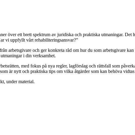
ner över ett brett spektrum av juridiska och praktiska utmaningar. Det h
ar vi uppfyllt vårt rehabiliteringsansvar?”
rån arbetsgivare och ger konkreta råd om hur du som arbetsgivare kan ha
a utmaningar i din verksamhet.
etsrätten, med fokus på nya regler, lagförslag och rättsfall som påverk
m är nytt och praktiska tips om vilka åtgärder som kan behöva vidtas fö
kt, under material.