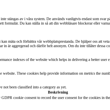
te stängas av i våra system. De används vanligtvis endast som svar på åt
 i ett formulär. Du kan ställa in så att din webbläsare blockerar eller v
t vi kan mäta och förbättra vår webbplatsprestanda. De hjälper oss att ve
 in är aggregerad och därför helt anonym. Om du inte tillåter dessa coo
mance indexes of the website which helps in delivering a better user ex
e website. These cookies help provide information on metrics the number 
 not been classified into a category as yet.
Beskrivning
y GDPR cookie consent to record the user consent for the cookies in th