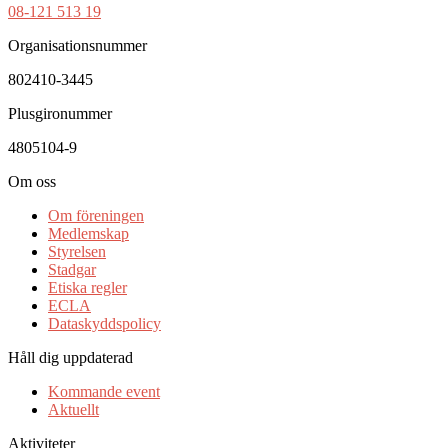
08-121 513 19
Organisationsnummer
802410-3445
Plusgironummer
4805104-9
Om oss
Om föreningen
Medlemskap
Styrelsen
Stadgar
Etiska regler
ECLA
Dataskyddspolicy
Håll dig uppdaterad
Kommande event
Aktuellt
Aktiviteter