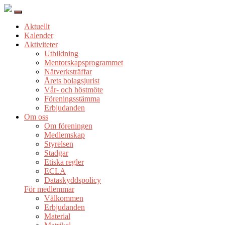
Aktuellt
Kalender
Aktiviteter
Utbildning
Mentorskapsprogrammet
Nätverksträffar
Årets bolagsjurist
Vår- och höstmöte
Föreningsstämma
Erbjudanden
Om oss
Om föreningen
Medlemskap
Styrelsen
Stadgar
Etiska regler
ECLA
Dataskyddspolicy
För medlemmar
Välkommen
Erbjudanden
Material