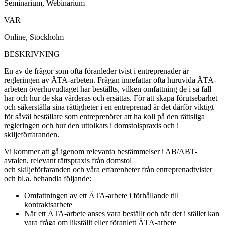
Seminarium, Webinarium
VAR
Online, Stockholm
BESKRIVNING
En av de frågor som ofta föranleder tvist i entreprenader är
regleringen av ÄTA-arbeten. Frågan innefattar ofta huruvida ÄTA-
arbeten överhuvudtaget har beställts, vilken omfattning de i så fall
har och hur de ska värderas och ersättas. För att skapa förutsebarhet
och säkerställa sina rättigheter i en entreprenad är det därför viktigt
för såväl beställare som entreprenörer att ha koll på den rättsliga
regleringen och hur den uttolkats i domstolspraxis och i
skiljeförfaranden.
Vi kommer att gå igenom relevanta bestämmelser i AB/ABT-
avtalen, relevant rättspraxis från domstol
och skiljeförfaranden och våra erfarenheter från entreprenadtvister
och bl.a. behandla följande:
Omfattningen av ett ÄTA-arbete i förhållande till
kontraktsarbete
När ett ÄTA-arbete anses vara beställt och när det i stället kan
vara fråga om likställt eller föranlett ÄTA-arbete