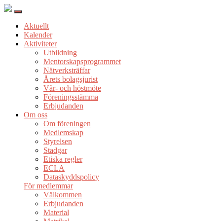
Aktuellt
Kalender
Aktiviteter
Utbildning
Mentorskapsprogrammet
Nätverksträffar
Årets bolagsjurist
Vår- och höstmöte
Föreningsstämma
Erbjudanden
Om oss
Om föreningen
Medlemskap
Styrelsen
Stadgar
Etiska regler
ECLA
Dataskyddspolicy
För medlemmar
Välkommen
Erbjudanden
Material