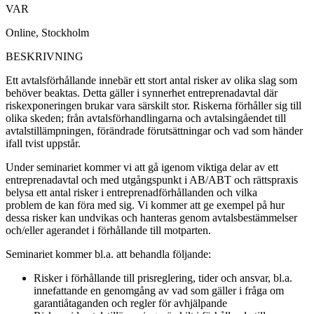
VAR
Online, Stockholm
BESKRIVNING
Ett avtalsförhållande innebär ett stort antal risker av olika slag som
behöver beaktas. Detta gäller i synnerhet entreprenadavtal där
riskexponeringen brukar vara särskilt stor. Riskerna förhåller sig till
olika skeden; från avtalsförhandlingarna och avtalsingåendet till
avtalstillämpningen, förändrade förutsättningar och vad som händer
ifall tvist uppstår.
Under seminariet kommer vi att gå igenom viktiga delar av ett
entreprenadavtal och med utgångspunkt i AB/ABT och rättspraxis
belysa ett antal risker i entreprenadförhållanden och vilka
problem de kan föra med sig. Vi kommer att ge exempel på hur
dessa risker kan undvikas och hanteras genom avtalsbestämmelser
och/eller agerandet i förhållande till motparten.
Seminariet kommer bl.a. att behandla följande:
Risker i förhållande till prisreglering, tider och ansvar, bl.a.
innefattande en genomgång av vad som gäller i fråga om
garantiåtaganden och regler för avhjälpande