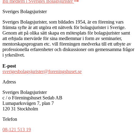
Bli medlem i Sveriges Bolagsjurister
Sveriges Bolagsjurister
Sveriges Bolagsjurister, som bildades 1954, är en förening vars
främsta syfte är att utgöra ett nätverk för bolagsjurister i Sverige.
Genom att på olika sätt skapa en mötesplats för bolagsjurister samt
att erbjuda mervärde för sina medlemmar i form av seminarier,
mentorskapsprogram etc. vill föreningen medverka till ett utbyte av
professionella erfarenheter och diskussioner om gemensamma frågor
i yrkeslivet.
E-post
sverigesbolagsjurister@foreningshuset.se
Adress
Sveriges Bolagsjurister
c / o Föreningshuset Sedab AB
Lumaparksvägen 7, plan 7
120 31 Stockholm
Telefon
08-121 513 19