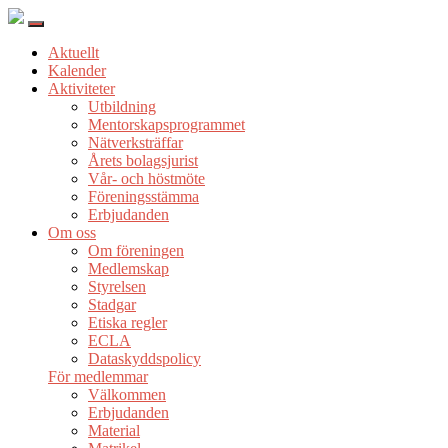
Aktuellt
Kalender
Aktiviteter
Utbildning
Mentorskapsprogrammet
Nätverksträffar
Årets bolagsjurist
Vår- och höstmöte
Föreningsstämma
Erbjudanden
Om oss
Om föreningen
Medlemskap
Styrelsen
Stadgar
Etiska regler
ECLA
Dataskyddspolicy
För medlemmar
Välkommen
Erbjudanden
Material