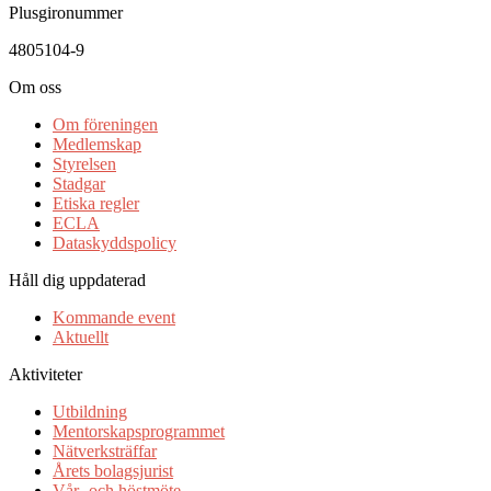
Plusgironummer
4805104-9
Om oss
Om föreningen
Medlemskap
Styrelsen
Stadgar
Etiska regler
ECLA
Dataskyddspolicy
Håll dig uppdaterad
Kommande event
Aktuellt
Aktiviteter
Utbildning
Mentorskapsprogrammet
Nätverksträffar
Årets bolagsjurist
Vår- och höstmöte