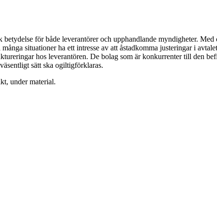
isk betydelse för både leverantörer och upphandlande myndigheter. Med 
 många situationer ha ett intresse av att åstadkomma justeringar i avtalet
tureringar hos leverantören. De bolag som är konkurrenter till den befintl
äsentligt sätt ska ogiltigförklaras.
kt, under material.