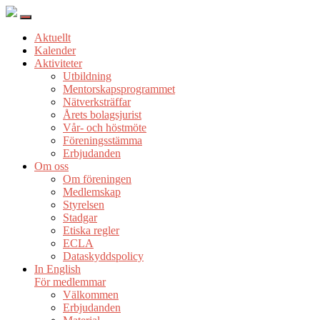
Aktuellt
Kalender
Aktiviteter
Utbildning
Mentorskapsprogrammet
Nätverksträffar
Årets bolagsjurist
Vår- och höstmöte
Föreningsstämma
Erbjudanden
Om oss
Om föreningen
Medlemskap
Styrelsen
Stadgar
Etiska regler
ECLA
Dataskyddspolicy
In English
För medlemmar
Välkommen
Erbjudanden