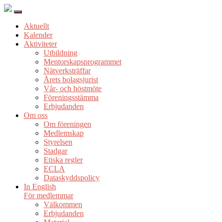
Aktuellt
Kalender
Aktiviteter
Utbildning
Mentorskapsprogrammet
Nätverksträffar
Årets bolagsjurist
Vår- och höstmöte
Föreningsstämma
Erbjudanden
Om oss
Om föreningen
Medlemskap
Styrelsen
Stadgar
Etiska regler
ECLA
Dataskyddspolicy
In English
För medlemmar
Välkommen
Erbjudanden