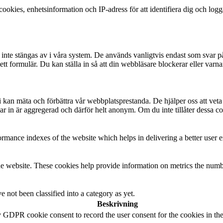
okies, enhetsinformation och IP-adress för att identifiera dig och log
te stängas av i våra system. De används vanligtvis endast som svar på åt
 i ett formulär. Du kan ställa in så att din webbläsare blockerar eller v
t vi kan mäta och förbättra vår webbplatsprestanda. De hjälper oss att ve
 in är aggregerad och därför helt anonym. Om du inte tillåter dessa coo
mance indexes of the website which helps in delivering a better user ex
e website. These cookies help provide information on metrics the number 
 not been classified into a category as yet.
Beskrivning
y GDPR cookie consent to record the user consent for the cookies in th