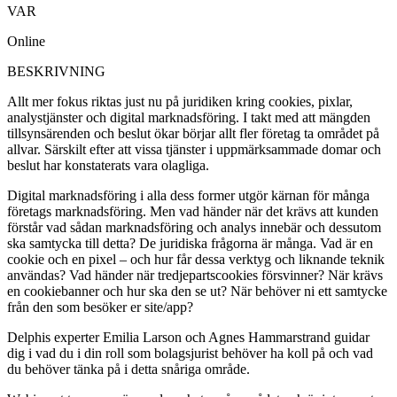
VAR
Online
BESKRIVNING
Allt mer fokus riktas just nu på juridiken kring cookies, pixlar,
analystjänster och digital marknadsföring. I takt med att mängden
tillsynsärenden och beslut ökar börjar allt fler företag ta området på
allvar. Särskilt efter att vissa tjänster i uppmärksammade domar och
beslut har konstaterats vara olagliga.
Digital marknadsföring i alla dess former utgör kärnan för många
företags marknadsföring. Men vad händer när det krävs att kunden
förstår vad sådan marknadsföring och analys innebär och dessutom
ska samtycka till detta? De juridiska frågorna är många. Vad är en
cookie och en pixel – och hur får dessa verktyg och liknande teknik
användas? Vad händer när tredjepartscookies försvinner? När krävs
en cookiebanner och hur ska den se ut? När behöver ni ett samtycke
från den som besöker er site/app?
Delphis experter Emilia Larson och Agnes Hammarstrand guidar
dig i vad du i din roll som bolagsjurist behöver ha koll på och vad
du behöver tänka på i detta snåriga område.