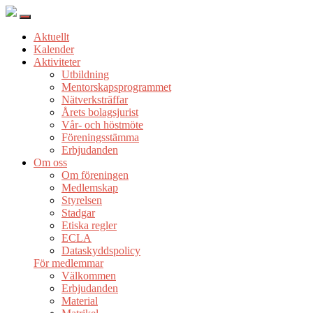
Aktuellt
Kalender
Aktiviteter
Utbildning
Mentorskapsprogrammet
Nätverksträffar
Årets bolagsjurist
Vår- och höstmöte
Föreningsstämma
Erbjudanden
Om oss
Om föreningen
Medlemskap
Styrelsen
Stadgar
Etiska regler
ECLA
Dataskyddspolicy
För medlemmar
Välkommen
Erbjudanden
Material