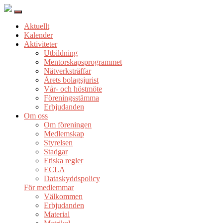
Aktuellt
Kalender
Aktiviteter
Utbildning
Mentorskapsprogrammet
Nätverksträffar
Årets bolagsjurist
Vår- och höstmöte
Föreningsstämma
Erbjudanden
Om oss
Om föreningen
Medlemskap
Styrelsen
Stadgar
Etiska regler
ECLA
Dataskyddspolicy
För medlemmar
Välkommen
Erbjudanden
Material