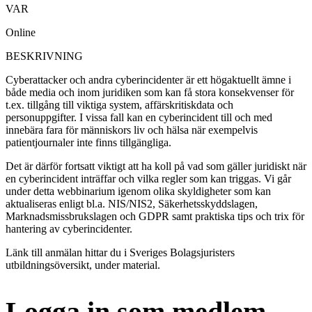
VAR
Online
BESKRIVNING
Cyberattacker och andra cyberincidenter är ett högaktuellt ämne i
både media och inom juridiken som kan få stora konsekvenser för
t.ex. tillgång till viktiga system, affärskritiskdata och
personuppgifter. I vissa fall kan en cyberincident till och med
innebära fara för människors liv och hälsa när exempelvis
patientjournaler inte finns tillgängliga.
Det är därför fortsatt viktigt att ha koll på vad som gäller juridiskt när
en cyberincident inträffar och vilka regler som kan triggas. Vi går
under detta webbinarium igenom olika skyldigheter som kan
aktualiseras enligt bl.a. NIS/NIS2, Säkerhetsskyddslagen,
Marknadsmissbrukslagen och GDPR samt praktiska tips och trix för
hantering av cyberincidenter.
Länk till anmälan hittar du i Sveriges Bolagsjuristers
utbildningsöversikt, under material.
Logga in som medlem