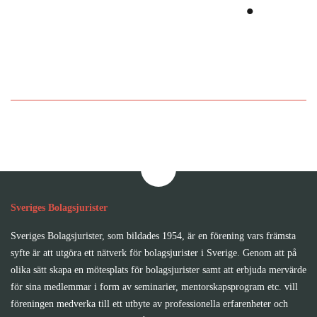
tillsammans
.
Bli medlem i Sveriges
Bolagsjurister
Sveriges Bolagsjurister
Sveriges Bolagsjurister, som bildades 1954, är en förening vars främsta
syfte är att utgöra ett nätverk för bolagsjurister i Sverige. Genom att på
olika sätt skapa en mötesplats för bolagsjurister samt att erbjuda mervärde
för sina medlemmar i form av seminarier, mentorskapsprogram etc. vill
föreningen medverka till ett utbyte av professionella erfarenheter och