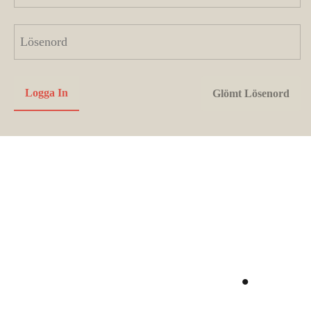
Utvecklas
tillsammans
.