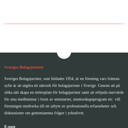
Bli medlem i Sveriges
Bolagsjurister
Sveriges Bolagsjurister
Sveriges Bolagsjurister, som bildades 1954, är en förening vars främsta
syfte är att utgöra ett nätverk för bolagsjurister i Sverige. Genom att på
olika sätt skapa en mötesplats för bolagsjurister samt att erbjuda mervärde
för sina medlemmar i form av seminarier, mentorskapsprogram etc. vill
föreningen medverka till ett utbyte av professionella erfarenheter och
diskussioner om gemensamma frågor i yrkeslivet.
E-post