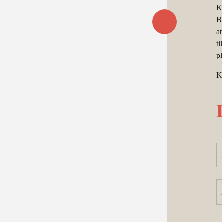
K
B
at
t
pl
K