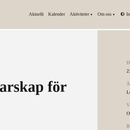
Aktuellt
Kalender
Aktiviteter
Om oss
In
D
2
darskap för
Ä
L
V
O
B