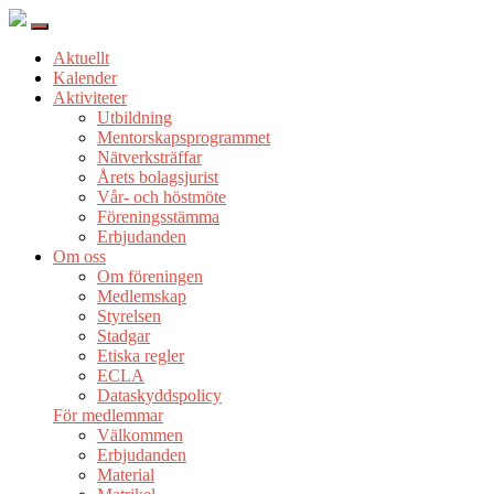
Aktuellt
Kalender
Aktiviteter
Utbildning
Mentorskapsprogrammet
Nätverksträffar
Årets bolagsjurist
Vår- och höstmöte
Föreningsstämma
Erbjudanden
Om oss
Om föreningen
Medlemskap
Styrelsen
Stadgar
Etiska regler
ECLA
Dataskyddspolicy
För medlemmar
Välkommen
Erbjudanden
Material