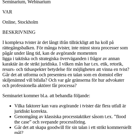
Seminarium, Webinarium
VAR
Online, Stockholm
BESKRIVNING
I komplexa tvister är det långt ifrån tillräckligt att ha koll på
rättegångsbalken. För många tvister, inte minst stora processer som
pågår under lång tid, kan de avgörande momenten
ligga i taktiska och strategiska överväganden i frågor av annan
karaktär än de strikt juridiska. I vilken mån har t.ex. etik, retorik,
resurs- och tidsaspekter betydelse för möjligheten att vinna en tvist?
Går det att utforma och presentera en talan som en domstol eller
skiljenämnd vill bifalla? Och var går gränserna för hur advokater
och professionella aktörer får processa?
Seminariet kommer bl.a. att behandla följande:
Vilka faktorer kan vara avgörande i tvister där flera utfall är
juridiskt korrekta.
Genomgång av klassiska processtaktiker såsom t.ex. ”flood
the case” och svepande processföring.
Går det att skapa goodwill för sin talan i ett strikt kommersiellt
mål?