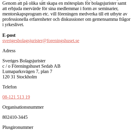
Genom att på olika sätt skapa en mötesplats för bolagsjurister samt
att erbjuda mervärde för sina medlemmar i form av seminarier,
mentorskapsprogram etc. vill föreningen medverka till ett utbyte av
professionella erfarenheter och diskussioner om gemensamma frågor
i yrkeslivet.
E-post
sverigesbolagsjurister@foreningshuset.se
Adress
Sveriges Bolagsjurister
c / o Föreningshuset Sedab AB
Lumaparksvägen 7, plan 7
120 31 Stockholm
Telefon
08-121 513 19
Organisationsnummer
802410-3445
Plusgironummer