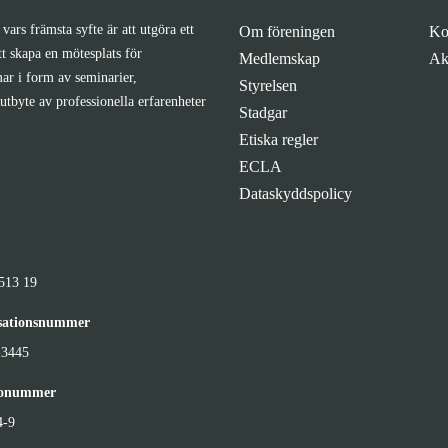
vars främsta syfte är att utgöra ett
Om föreningen
Ko
tt skapa en mötesplats för
Medlemskap
Ak
ar i form av seminarier,
Styrelsen
utbyte av professionella erfarenheter
Stadgar
Etiska regler
ECLA
Dataskyddspolicy
513 19
sationsnummer
-3445
ronummer
4-9