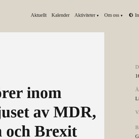
Aktuellt
Kalender
Aktiviteter
Om oss
In
D
1
rer inom
Ä
L
ljuset av MDR,
V
och Brexit
B
G