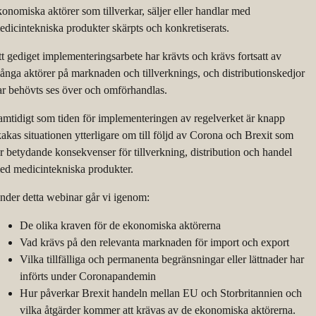
konomiska aktörer som tillverkar, säljer eller handlar med
edicintekniska produkter skärpts och konkretiserats.
tt gediget implementeringsarbete har krävts och krävs fortsatt av
ånga aktörer på marknaden och tillverknings, och distributionskedjor
ar behövts ses över och omförhandlas.
amtidigt som tiden för implementeringen av regelverket är knapp
kakas situationen ytterligare om till följd av Corona och Brexit som
år betydande konsekvenser för tillverkning, distribution och handel
ed medicintekniska produkter.
nder detta webinar går vi igenom:
De olika kraven för de ekonomiska aktörerna
Vad krävs på den relevanta marknaden för import och export
Vilka tillfälliga och permanenta begränsningar eller lättnader har
införts under Coronapandemin
Hur påverkar Brexit handeln mellan EU och Storbritannien och
vilka åtgärder kommer att krävas av de ekonomiska aktörerna.