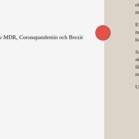
e
m
E
m
h
S
s
f
m
U