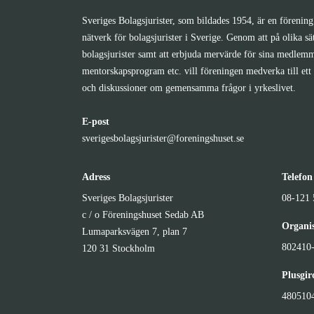
Sveriges Bolagsjurister, som bildades 1954, är en förening 
nätverk för bolagsjurister i Sverige. Genom att på olika sä
bolagsjurister samt att erbjuda mervärde för sina medlemm
mentorskapsprogram etc. vill föreningen medverka till ett 
och diskussioner om gemensamma frågor i yrkeslivet.
E-post
sverigesbolagsjurister@foreningshuset.se
Adress
Telefon
Sveriges Bolagsjurister
08-121 
c / o Föreningshuset Sedab AB
Organi
Lumaparksvägen 7, plan 7
802410
120 31 Stockholm
Plusgi
480510