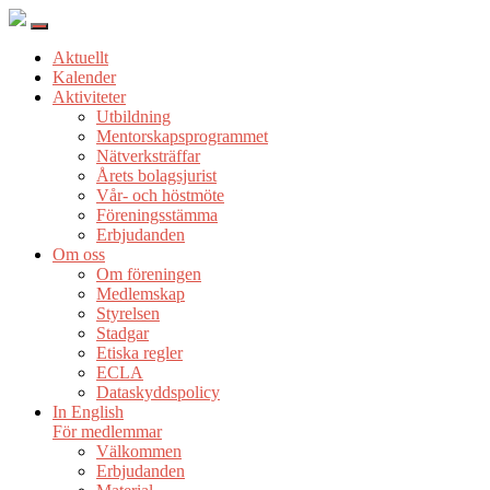
Aktuellt
Kalender
Aktiviteter
Utbildning
Mentorskapsprogrammet
Nätverksträffar
Årets bolagsjurist
Vår- och höstmöte
Föreningsstämma
Erbjudanden
Om oss
Om föreningen
Medlemskap
Styrelsen
Stadgar
Etiska regler
ECLA
Dataskyddspolicy
In English
För medlemmar
Välkommen
Erbjudanden