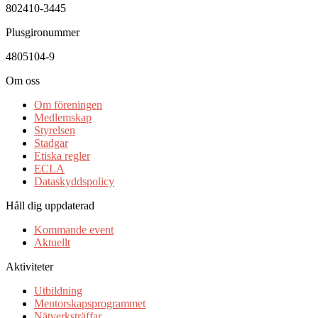
802410-3445
Plusgironummer
4805104-9
Om oss
Om föreningen
Medlemskap
Styrelsen
Stadgar
Etiska regler
ECLA
Dataskyddspolicy
Håll dig uppdaterad
Kommande event
Aktuellt
Aktiviteter
Utbildning
Mentorskapsprogrammet
Nätverksträffar