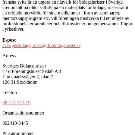
främsta syfte är att utgöra ett nätverk för bolagsjurister i Sverige.
Genom att på olika sätt skapa en mötesplats för bolagsjurister samt
att erbjuda mervärde för sina medlemmar i form av seminarier,
mentorskapsprogram etc. vill föreningen medverka till ett utbyte av
professionella erfarenheter och diskussioner om gemensamma frågor
i yrkeslivet.
E-post
sverigesbolagsjurister@foreningshuset.se
Adress
Sveriges Bolagsjurister
c / o Föreningshuset Sedab AB
Lumaparksvägen 7, plan 7
120 31 Stockholm
Telefon
08-121 513 19
Organisationsnummer
802410-3445
Plusgironummer