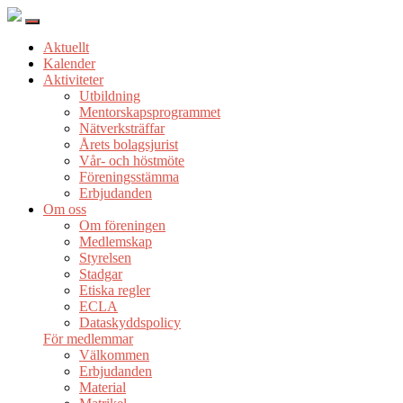
Aktuellt
Kalender
Aktiviteter
Utbildning
Mentorskapsprogrammet
Nätverksträffar
Årets bolagsjurist
Vår- och höstmöte
Föreningsstämma
Erbjudanden
Om oss
Om föreningen
Medlemskap
Styrelsen
Stadgar
Etiska regler
ECLA
Dataskyddspolicy
För medlemmar
Välkommen
Erbjudanden
Material