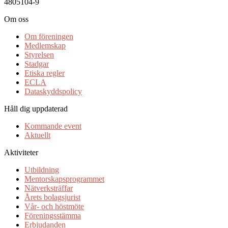
4805104-9
Om oss
Om föreningen
Medlemskap
Styrelsen
Stadgar
Etiska regler
ECLA
Dataskyddspolicy
Håll dig uppdaterad
Kommande event
Aktuellt
Aktiviteter
Utbildning
Mentorskapsprogrammet
Nätverksträffar
Årets bolagsjurist
Vår- och höstmöte
Föreningsstämma
Erbjudanden