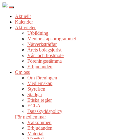
Aktuellt
Kalender
Aktiviteter
Utbildning
Mentorskapsprogrammet
Nätverksträffar
Årets bolagsjurist
Vår- och höstmöte
Föreningsstämma
Erbjudanden
Om oss
Om föreningen
Medlemskap
Styrelsen
Stadgar
Etiska regler
ECLA
Dataskyddspolicy
För medlemmar
Välkommen
Erbjudanden
Material