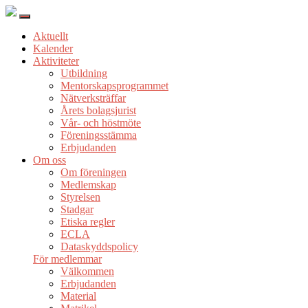
Aktuellt
Kalender
Aktiviteter
Utbildning
Mentorskapsprogrammet
Nätverksträffar
Årets bolagsjurist
Vår- och höstmöte
Föreningsstämma
Erbjudanden
Om oss
Om föreningen
Medlemskap
Styrelsen
Stadgar
Etiska regler
ECLA
Dataskyddspolicy
För medlemmar
Välkommen
Erbjudanden
Material