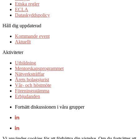
Etiska regler
ECLA
Dataskyddspolicy
Håll dig uppdaterad
Kommande event
Aktuellt
Aktiviteter
Utbildning
Mentorskapsprogrammet
Nätverksträffar
Årets bolagsjurist
Vår- och höstmöte
Föreningsstämma
Erbjudanden
Fortsätt diskussionen i våra grupper
Vi använder cookies för att förbättra din vistelse. Om du fortsätter att