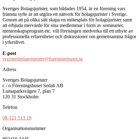
Sveriges Bolagsjurister, som bildades 1954, är en förening vars
främsta syfte är att utgöra ett nätverk för bolagsjurister i Sverige.
Genom att på olika sätt skapa en mötesplats för bolagsjurister samt
att erbjuda mervärde för sina medlemmar i form av seminarier,
mentorskapsprogram etc. vill föreningen medverka till ett utbyte av
professionella erfarenheter och diskussioner om gemensamma frågor
i yrkeslivet.
E-post
sverigesbolagsjurister@foreningshuset.se
Adress
Sveriges Bolagsjurister
c / o Föreningshuset Sedab AB
Lumaparksvägen 7, plan 7
120 31 Stockholm
Telefon
08-121 513 19
Organisationsnummer
802410-3445