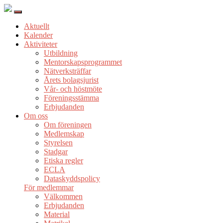
Aktuellt
Kalender
Aktiviteter
Utbildning
Mentorskapsprogrammet
Nätverksträffar
Årets bolagsjurist
Vår- och höstmöte
Föreningsstämma
Erbjudanden
Om oss
Om föreningen
Medlemskap
Styrelsen
Stadgar
Etiska regler
ECLA
Dataskyddspolicy
För medlemmar
Välkommen
Erbjudanden
Material