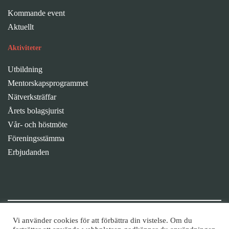
Kommande event
Aktuellt
Aktiviteter
Utbildning
Mentorskapsprogrammet
Nätverksträffar
Årets bolagsjurist
Vår- och höstmöte
Föreningsstämma
Erbjudanden
Fortsätt diskussionen i våra grupper
Vi använder cookies för att förbättra din vistelse. Om du