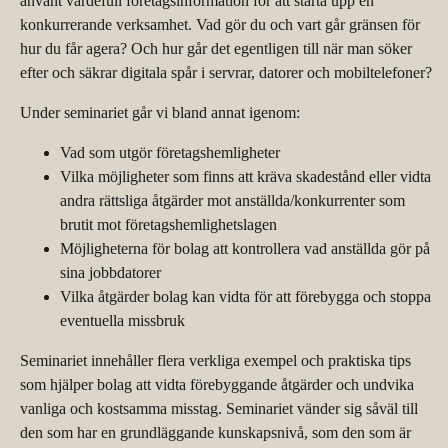
använt värdefull företagsinformation för att starta upp en
konkurrerande verksamhet. Vad gör du och vart går gränsen för
hur du får agera? Och hur går det egentligen till när man söker
efter och säkrar digitala spår i servrar, datorer och mobiltelefoner?
Under seminariet går vi bland annat igenom:
Vad som utgör företagshemligheter
Vilka möjligheter som finns att kräva skadestånd eller vidta
andra rättsliga åtgärder mot anställda/konkurrenter som
brutit mot företagshemlighetslagen
Möjligheterna för bolag att kontrollera vad anställda gör på
sina jobbdatorer
Vilka åtgärder bolag kan vidta för att förebygga och stoppa
eventuella missbruk
Seminariet innehåller flera verkliga exempel och praktiska tips
som hjälper bolag att vidta förebyggande åtgärder och undvika
vanliga och kostsamma misstag. Seminariet vänder sig såväl till
den som har en grundläggande kunskapsnivå, som den som är