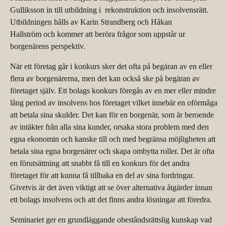
Gulliksson in till utbildning i rekonstruktion och insolvensrätt.
Utbildningen hålls av Karin Strandberg och Håkan
Hallström och kommer att beröra frågor som uppstår ur
borgenärens perspektiv.
När ett företag går i konkurs sker det ofta på begäran av en eller
flera av borgenärerna, men det kan också ske på begäran av
företaget själv. Ett bolags konkurs föregås av en mer eller mindre
lång period av insolvens hos företaget vilket innebär en oförmåga
att betala sina skulder. Det kan för en borgenär, som är beroende
av intäkter från alla sina kunder, orsaka stora problem med den
egna ekonomin och kanske till och med begränsa möjligheten att
betala sina egna borgenärer och skapa ombytta roller. Det är ofta
en förutsättning att snabbt få till en konkurs för det andra
företaget för att kunna få tillbaka en del av sina fordringar.
Givetvis är det även viktigt att se över alternativa åtgärder innan
ett bolags insolvens och att det finns andra lösningar att föredra.
Seminariet ger en grundläggande obeståndsrättslig kunskap vad