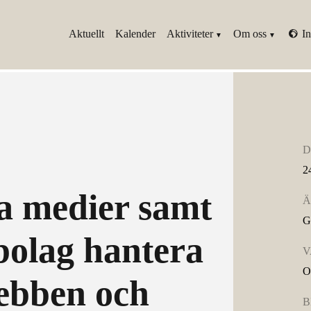
Aktuellt
Kalender
Aktiviteter
Om oss
In
D
2
a medier samt
Ä
G
 bolag hantera
V
O
webben och
B