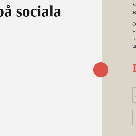
V
å sociala
s
O
H
h
u