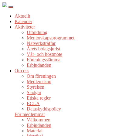
Aktuellt
Kalender
Aktiviteter
Utbildning
Mentorskapsprogrammet
Nätverksträffar
Årets bolagsjurist
Vår- och höstmöte
Föreningsstämma
Erbjudanden
Om oss
Om föreningen
Medlemskap
Styrelsen
Stadgar
Etiska regler
ECLA
Dataskyddspolicy
För medlemmar
Välkommen
Erbjudanden
Material