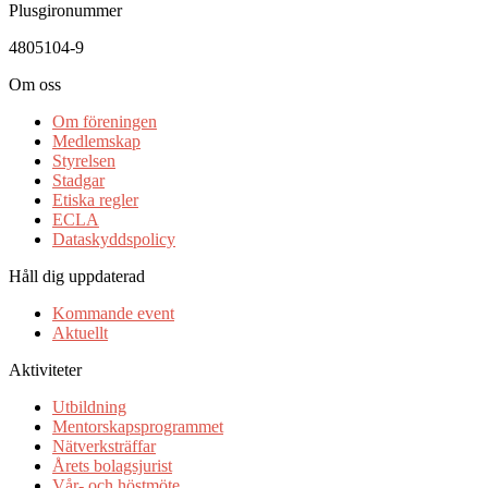
Plusgironummer
4805104-9
Om oss
Om föreningen
Medlemskap
Styrelsen
Stadgar
Etiska regler
ECLA
Dataskyddspolicy
Håll dig uppdaterad
Kommande event
Aktuellt
Aktiviteter
Utbildning
Mentorskapsprogrammet
Nätverksträffar
Årets bolagsjurist
Vår- och höstmöte