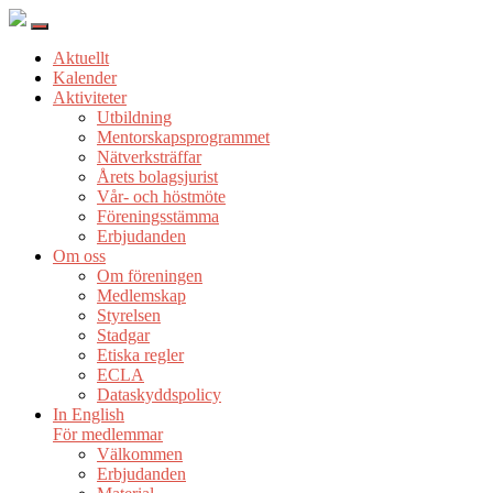
Aktuellt
Kalender
Aktiviteter
Utbildning
Mentorskapsprogrammet
Nätverksträffar
Årets bolagsjurist
Vår- och höstmöte
Föreningsstämma
Erbjudanden
Om oss
Om föreningen
Medlemskap
Styrelsen
Stadgar
Etiska regler
ECLA
Dataskyddspolicy
In English
För medlemmar
Välkommen
Erbjudanden