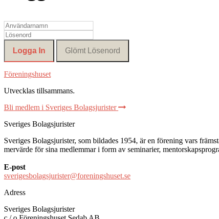
Föreningshuset
Utvecklas tillsammans
.
Bli medlem i Sveriges Bolagsjurister
Sveriges Bolagsjurister
Sveriges Bolagsjurister, som bildades 1954, är en förening vars främsta 
mervärde för sina medlemmar i form av seminarier, mentorskapsprogram
E-post
sverigesbolagsjurister@foreningshuset.se
Adress
Sveriges Bolagsjurister
c / o Föreningshuset Sedab AB