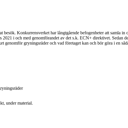
at besök. Konkurrensverket har långtgående befogenheter att samla in oc
021 i och med genomförandet av det s.k. ECN+ direktivet. Sedan dess ha
rket genomför gryningsräder och vad företaget kan och bör göra i en såda
ryningsräder
kt, under material.