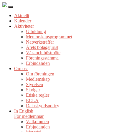
Aktuellt
Kalender
Aktiviteter
Utbildning
Mentorskapsprogrammet
Nätverksträffar
Årets bolagsjurist
Vår- och höstmöte
Föreningsstämma
Erbjudanden
Om oss
Om föreningen
Medlemskap
Styrelsen
Stadgar
Etiska regler
ECLA
Dataskyddspolicy
In English
För medlemmar
Välkommen
Erbjudanden