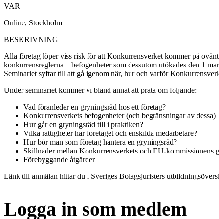
VAR
Online, Stockholm
BESKRIVNING
Alla företag löper viss risk för att Konkurrensverket kommer på ovänt
konkurrensreglerna – befogenheter som dessutom utökades den 1 mars 2
Seminariet syftar till att gå igenom när, hur och varför Konkurrensve
Under seminariet kommer vi bland annat att prata om följande:
Vad föranleder en gryningsräd hos ett företag?
Konkurrensverkets befogenheter (och begränsningar av dessa)
Hur går en gryningsräd till i praktiken?
Vilka rättigheter har företaget och enskilda medarbetare?
Hur bör man som företag hantera en gryningsräd?
Skillnader mellan Konkurrensverkets och EU-kommissionens g
Förebyggande åtgärder
Länk till anmälan hittar du i Sveriges Bolagsjuristers utbildningsöversi
Logga in som medlem