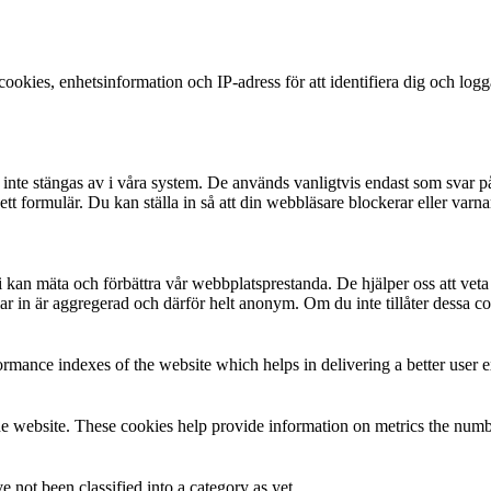
okies, enhetsinformation och IP-adress för att identifiera dig och log
te stängas av i våra system. De används vanligtvis endast som svar på åt
 i ett formulär. Du kan ställa in så att din webbläsare blockerar eller v
t vi kan mäta och förbättra vår webbplatsprestanda. De hjälper oss att ve
 in är aggregerad och därför helt anonym. Om du inte tillåter dessa coo
mance indexes of the website which helps in delivering a better user ex
e website. These cookies help provide information on metrics the number 
 not been classified into a category as yet.