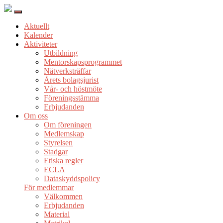
Aktuellt
Kalender
Aktiviteter
Utbildning
Mentorskapsprogrammet
Nätverksträffar
Årets bolagsjurist
Vår- och höstmöte
Föreningsstämma
Erbjudanden
Om oss
Om föreningen
Medlemskap
Styrelsen
Stadgar
Etiska regler
ECLA
Dataskyddspolicy
För medlemmar
Välkommen
Erbjudanden
Material