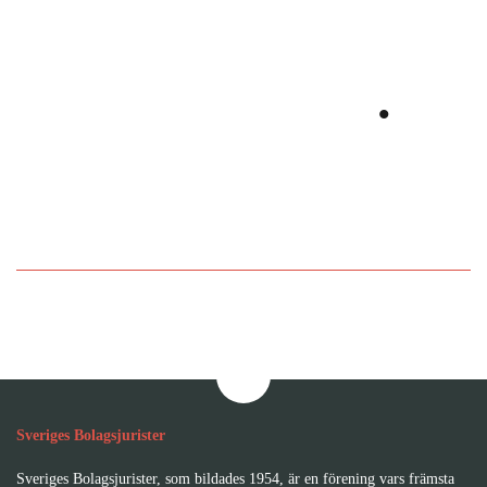
Utvecklas
tillsammans
.
Bli medlem i Sveriges
Bolagsjurister
Sveriges Bolagsjurister
Sveriges Bolagsjurister, som bildades 1954, är en förening vars främsta