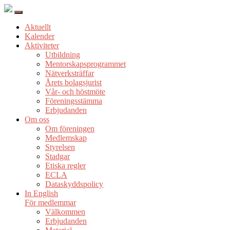
Aktuellt
Kalender
Aktiviteter
Utbildning
Mentorskapsprogrammet
Nätverksträffar
Årets bolagsjurist
Vår- och höstmöte
Föreningsstämma
Erbjudanden
Om oss
Om föreningen
Medlemskap
Styrelsen
Stadgar
Etiska regler
ECLA
Dataskyddspolicy
In English
För medlemmar
Välkommen
Erbjudanden