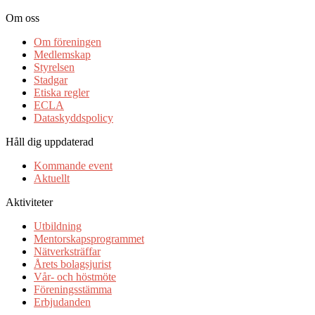
Om oss
Om föreningen
Medlemskap
Styrelsen
Stadgar
Etiska regler
ECLA
Dataskyddspolicy
Håll dig uppdaterad
Kommande event
Aktuellt
Aktiviteter
Utbildning
Mentorskapsprogrammet
Nätverksträffar
Årets bolagsjurist
Vår- och höstmöte
Föreningsstämma
Erbjudanden