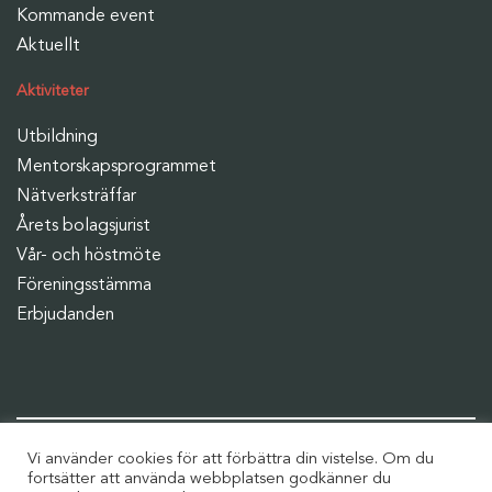
Kommande event
Aktuellt
Aktiviteter
Utbildning
Mentorskapsprogrammet
Nätverksträffar
Årets bolagsjurist
Vår- och höstmöte
Föreningsstämma
Erbjudanden
Fortsätt diskussionen i våra grupper
Vi använder cookies för att förbättra din vistelse. Om du
fortsätter att använda webbplatsen godkänner du