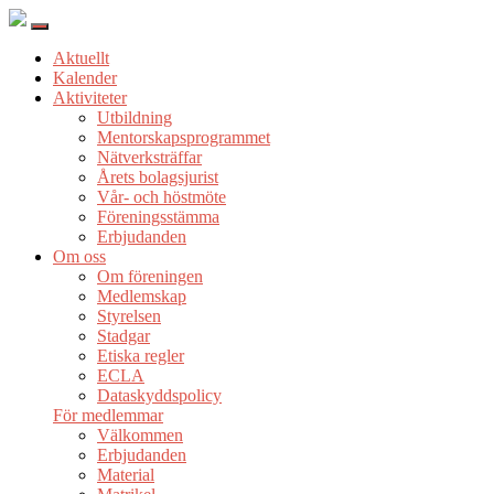
Aktuellt
Kalender
Aktiviteter
Utbildning
Mentorskapsprogrammet
Nätverksträffar
Årets bolagsjurist
Vår- och höstmöte
Föreningsstämma
Erbjudanden
Om oss
Om föreningen
Medlemskap
Styrelsen
Stadgar
Etiska regler
ECLA
Dataskyddspolicy
För medlemmar
Välkommen
Erbjudanden
Material