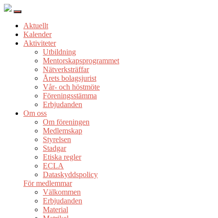
Aktuellt
Kalender
Aktiviteter
Utbildning
Mentorskapsprogrammet
Nätverksträffar
Årets bolagsjurist
Vår- och höstmöte
Föreningsstämma
Erbjudanden
Om oss
Om föreningen
Medlemskap
Styrelsen
Stadgar
Etiska regler
ECLA
Dataskyddspolicy
För medlemmar
Välkommen
Erbjudanden
Material