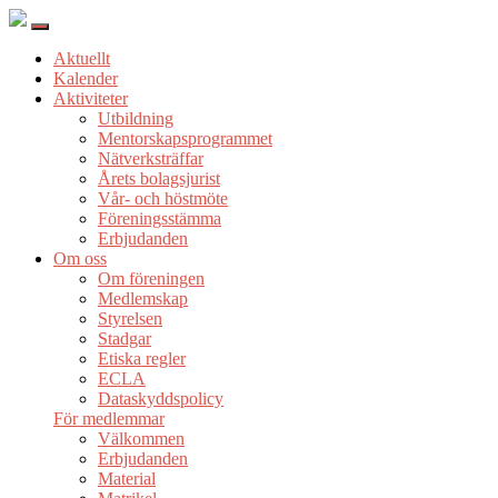
Aktuellt
Kalender
Aktiviteter
Utbildning
Mentorskapsprogrammet
Nätverksträffar
Årets bolagsjurist
Vår- och höstmöte
Föreningsstämma
Erbjudanden
Om oss
Om föreningen
Medlemskap
Styrelsen
Stadgar
Etiska regler
ECLA
Dataskyddspolicy
För medlemmar
Välkommen
Erbjudanden
Material