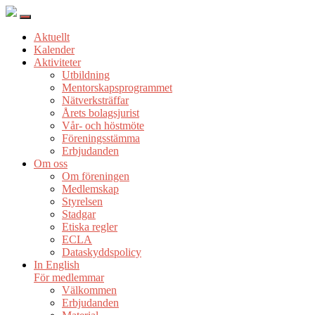
Aktuellt
Kalender
Aktiviteter
Utbildning
Mentorskapsprogrammet
Nätverksträffar
Årets bolagsjurist
Vår- och höstmöte
Föreningsstämma
Erbjudanden
Om oss
Om föreningen
Medlemskap
Styrelsen
Stadgar
Etiska regler
ECLA
Dataskyddspolicy
In English
För medlemmar
Välkommen
Erbjudanden