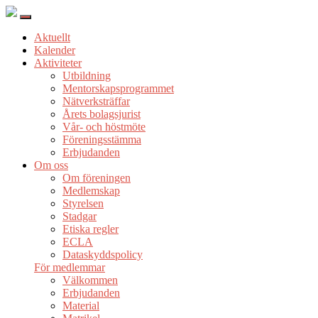
Aktuellt
Kalender
Aktiviteter
Utbildning
Mentorskapsprogrammet
Nätverksträffar
Årets bolagsjurist
Vår- och höstmöte
Föreningsstämma
Erbjudanden
Om oss
Om föreningen
Medlemskap
Styrelsen
Stadgar
Etiska regler
ECLA
Dataskyddspolicy
För medlemmar
Välkommen
Erbjudanden
Material