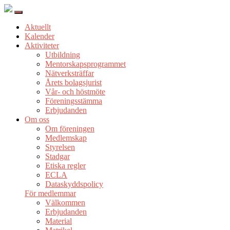
Aktuellt
Kalender
Aktiviteter
Utbildning
Mentorskapsprogrammet
Nätverksträffar
Årets bolagsjurist
Vår- och höstmöte
Föreningsstämma
Erbjudanden
Om oss
Om föreningen
Medlemskap
Styrelsen
Stadgar
Etiska regler
ECLA
Dataskyddspolicy
För medlemmar
Välkommen
Erbjudanden
Material