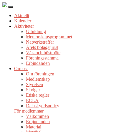
Aktuellt
Kalender
Aktiviteter
Utbildning
Mentorskapsprogrammet
Nätverksträffar
Årets bolagsjurist
Vår- och höstmöte
Föreningsstämma
Erbjudanden
Om oss
Om föreningen
Medlemskap
Styrelsen
Stadgar
Etiska regler
ECLA
Dataskyddspolicy
För medlemmar
Välkommen
Erbjudanden
Material