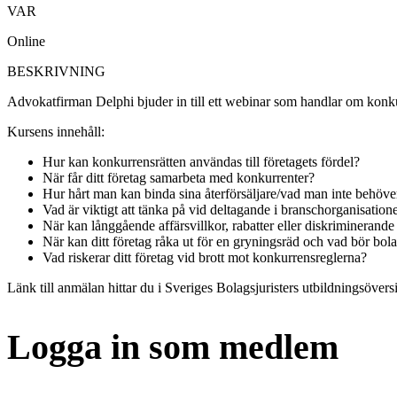
VAR
Online
BESKRIVNING
Advokatfirman Delphi bjuder in till ett webinar som handlar om konkur
Kursens innehåll:
Hur kan konkurrensrätten användas till företagets fördel?
När får ditt företag samarbeta med konkurrenter?
Hur hårt man kan binda sina återförsäljare/vad man inte behöver
Vad är viktigt att tänka på vid deltagande i branschorganisation
När kan långgående affärsvillkor, rabatter eller diskriminerande p
När kan ditt företag råka ut för en gryningsräd och vad bör bol
Vad riskerar ditt företag vid brott mot konkurrensreglerna?
Länk till anmälan hittar du i Sveriges Bolagsjuristers utbildningsöversi
Logga in som medlem