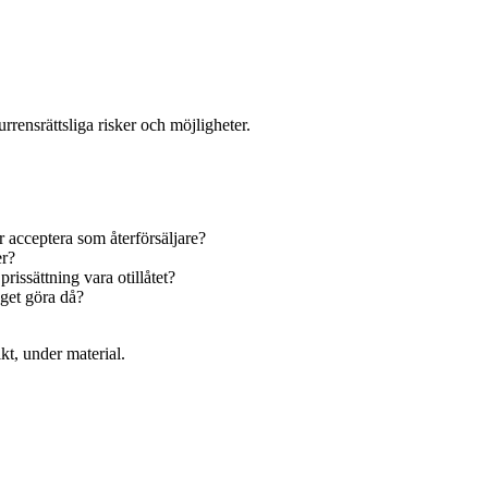
rensrättsliga risker och möjligheter.
 acceptera som återförsäljare?
er?
rissättning vara otillåtet?
aget göra då?
kt, under material.