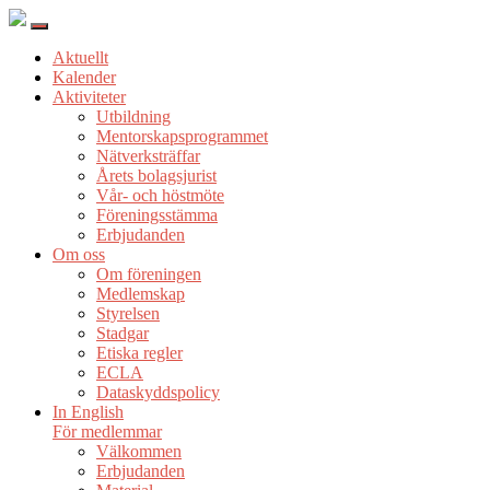
Aktuellt
Kalender
Aktiviteter
Utbildning
Mentorskapsprogrammet
Nätverksträffar
Årets bolagsjurist
Vår- och höstmöte
Föreningsstämma
Erbjudanden
Om oss
Om föreningen
Medlemskap
Styrelsen
Stadgar
Etiska regler
ECLA
Dataskyddspolicy
In English
För medlemmar
Välkommen
Erbjudanden