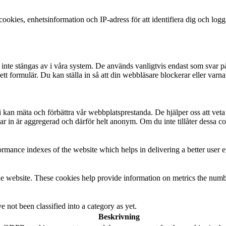
okies, enhetsinformation och IP-adress för att identifiera dig och log
te stängas av i våra system. De används vanligtvis endast som svar på åt
 i ett formulär. Du kan ställa in så att din webbläsare blockerar eller v
t vi kan mäta och förbättra vår webbplatsprestanda. De hjälper oss att ve
 in är aggregerad och därför helt anonym. Om du inte tillåter dessa coo
mance indexes of the website which helps in delivering a better user ex
e website. These cookies help provide information on metrics the number 
 not been classified into a category as yet.
Beskrivning