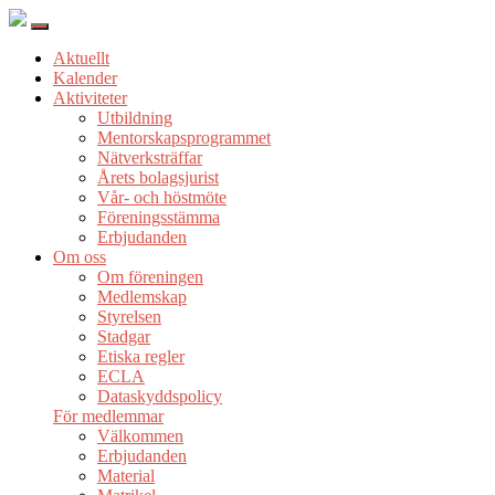
Aktuellt
Kalender
Aktiviteter
Utbildning
Mentorskapsprogrammet
Nätverksträffar
Årets bolagsjurist
Vår- och höstmöte
Föreningsstämma
Erbjudanden
Om oss
Om föreningen
Medlemskap
Styrelsen
Stadgar
Etiska regler
ECLA
Dataskyddspolicy
För medlemmar
Välkommen
Erbjudanden
Material