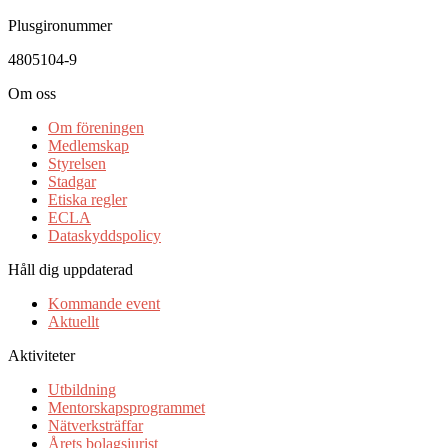
Plusgironummer
4805104-9
Om oss
Om föreningen
Medlemskap
Styrelsen
Stadgar
Etiska regler
ECLA
Dataskyddspolicy
Håll dig uppdaterad
Kommande event
Aktuellt
Aktiviteter
Utbildning
Mentorskapsprogrammet
Nätverksträffar
Årets bolagsjurist