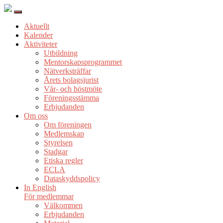
Aktuellt
Kalender
Aktiviteter
Utbildning
Mentorskapsprogrammet
Nätverksträffar
Årets bolagsjurist
Vår- och höstmöte
Föreningsstämma
Erbjudanden
Om oss
Om föreningen
Medlemskap
Styrelsen
Stadgar
Etiska regler
ECLA
Dataskyddspolicy
In English
För medlemmar
Välkommen
Erbjudanden