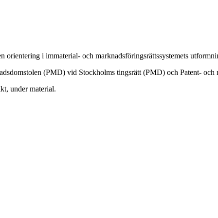
ge en orientering i immaterial- och marknadsföringsrättssystemets utform
knadsdomstolen (PMD) vid Stockholms tingsrätt (PMD) och Patent- oc
kt, under material.