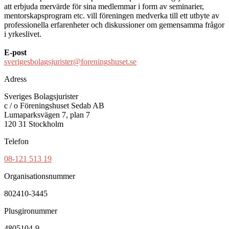
att erbjuda mervärde för sina medlemmar i form av seminarier,
mentorskapsprogram etc. vill föreningen medverka till ett utbyte av
professionella erfarenheter och diskussioner om gemensamma frågor
i yrkeslivet.
E-post
sverigesbolagsjurister@foreningshuset.se
Adress
Sveriges Bolagsjurister
c / o Föreningshuset Sedab AB
Lumaparksvägen 7, plan 7
120 31 Stockholm
Telefon
08-121 513 19
Organisationsnummer
802410-3445
Plusgironummer
4805104-9