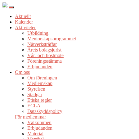
Aktuellt
Kalender
Aktiviteter
Utbildning
Mentorskapsprogrammet
Nätverksträffar
Årets bolagsjurist
Vår- och höstmöte
Föreningsstämma
Erbjudanden
Om oss
Om föreningen
Medlemskap
Styrelsen
Stadgar
Etiska regler
ECLA
Dataskyddspolicy
För medlemmar
Välkommen
Erbjudanden
Material