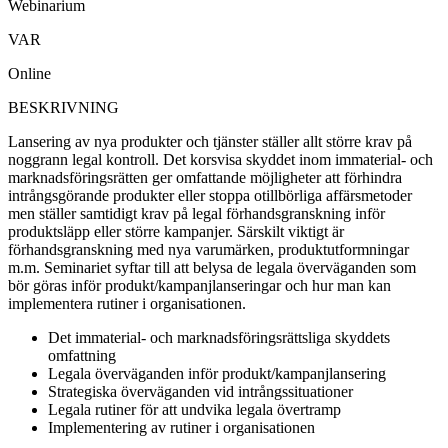
Webinarium
VAR
Online
BESKRIVNING
Lansering av nya produkter och tjänster ställer allt större krav på
noggrann legal kontroll. Det korsvisa skyddet inom immaterial- och
marknadsföringsrätten ger omfattande möjligheter att förhindra
intrångsgörande produkter eller stoppa otillbörliga affärsmetoder
men ställer samtidigt krav på legal förhandsgranskning inför
produktsläpp eller större kampanjer. Särskilt viktigt är
förhandsgranskning med nya varumärken, produktutformningar
m.m. Seminariet syftar till att belysa de legala överväganden som
bör göras inför produkt/kampanjlanseringar och hur man kan
implementera rutiner i organisationen.
Det immaterial- och marknadsföringsrättsliga skyddets
omfattning
Legala överväganden inför produkt/kampanjlansering
Strategiska överväganden vid intrångssituationer
Legala rutiner för att undvika legala övertramp
Implementering av rutiner i organisationen