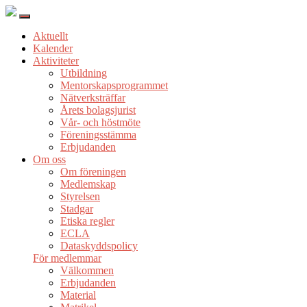
Aktuellt
Kalender
Aktiviteter
Utbildning
Mentorskapsprogrammet
Nätverksträffar
Årets bolagsjurist
Vår- och höstmöte
Föreningsstämma
Erbjudanden
Om oss
Om föreningen
Medlemskap
Styrelsen
Stadgar
Etiska regler
ECLA
Dataskyddspolicy
För medlemmar
Välkommen
Erbjudanden
Material