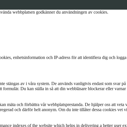
tt använda webbplatsen godkänner du användningen av cookies.
kies, enhetsinformation och IP-adress för att identifiera dig och logg
 stängas av i våra system. De används vanligtvis endast som svar på åtgä
i ett formulär. Du kan ställa in så att din webbläsare blockerar eller var
 vi kan mäta och förbättra vår webbplatsprestanda. De hjälper oss att vet
egerad och därför helt anonym. Om du inte tillåter dessa cookies vet vi
nce indexes of the website which helps in delivering a better user expe