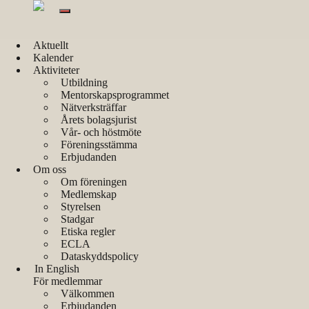
Aktuellt
Kalender
Aktiviteter
Utbildning
Kalender
Mentorskapsprogrammet
Nätverksträffar
Årets bolagsjurist
Miljöpåståenden
Vår- och höstmöte
Föreningsstämma
Erbjudanden
Om oss
Om föreningen
Medlemskap
Styrelsen
Stadgar
Etiska regler
ECLA
Dataskyddspolicy
In English
För medlemmar
Välkommen
Erbjudanden