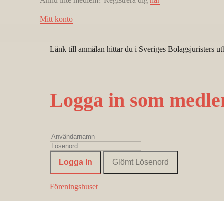
Ännu inte medlem? Registrera dig
här
Konsumentverkets nya kartläggning.
Uppdatering a hållbarhetsbilagan till ICC:s Re
Mitt konto
Relevant praxis
Tips på vad du ska tänka på vid användning av 
Länk till anmälan hittar du i Sveriges Bolagsjuristers ut
Logga in som medl
Föreningshuset