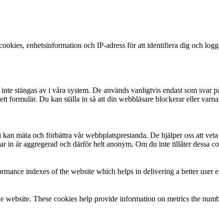
okies, enhetsinformation och IP-adress för att identifiera dig och log
te stängas av i våra system. De används vanligtvis endast som svar på åt
 i ett formulär. Du kan ställa in så att din webbläsare blockerar eller v
t vi kan mäta och förbättra vår webbplatsprestanda. De hjälper oss att ve
 in är aggregerad och därför helt anonym. Om du inte tillåter dessa coo
mance indexes of the website which helps in delivering a better user ex
e website. These cookies help provide information on metrics the number 