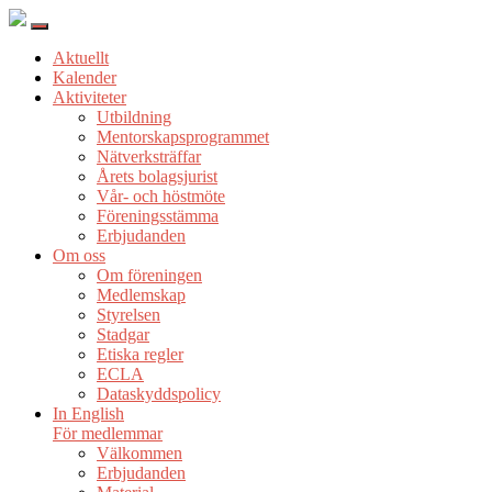
Aktuellt
Kalender
Aktiviteter
Utbildning
Mentorskapsprogrammet
Nätverksträffar
Årets bolagsjurist
Vår- och höstmöte
Föreningsstämma
Erbjudanden
Om oss
Om föreningen
Medlemskap
Styrelsen
Stadgar
Etiska regler
ECLA
Dataskyddspolicy
In English
För medlemmar
Välkommen
Erbjudanden