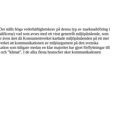
Det ställs höga vederhäftighetskrav på denna typ av marknadsföring i
alificerar) vad som avses med ett visst generellt miljöpåstående, som
5 var även året då Konsumentverket kartlade miljöpåståenden på ett mer
entverket att kommunikationen av miljöargument på den svenska
on som tidigare medan en klar majoritet har gjort förflyttningar till
och ”klimat”. I de allra flesta branscher sker kommunikationen