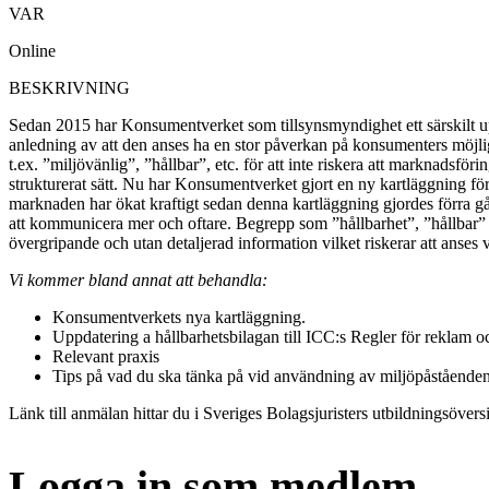
VAR
Online
BESKRIVNING
Sedan 2015 har Konsumentverket som tillsynsmyndighet ett särskilt up
anledning av att den anses ha en stor påverkan på konsumenters möjligh
t.ex. ”miljövänlig”, ”hållbar”, etc. för att inte riskera att marknadsf
strukturerat sätt. Nu har Konsumentverket gjort en ny kartläggning f
marknaden har ökat kraftigt sedan denna kartläggning gjordes förra gå
att kommunicera mer och oftare. Begrepp som ”hållbarhet”, ”hållbar” 
övergripande och utan detaljerad information vilket riskerar att anses 
Vi kommer bland annat att behandla:
Konsumentverkets nya kartläggning.
Uppdatering a hållbarhetsbilagan till ICC:s Regler för rekla
Relevant praxis
Tips på vad du ska tänka på vid användning av miljöpåstående
Länk till anmälan hittar du i Sveriges Bolagsjuristers utbildningsöversi
Logga in som medlem