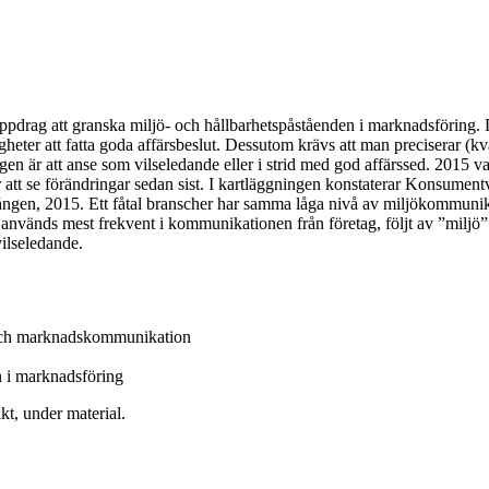
pdrag att granska miljö- och hållbarhetspåståenden i marknadsföring. 
eter att fatta goda affärsbeslut. Dessutom krävs att man preciserar (kv
öringen är att anse som vilseledande eller i strid med god affärssed. 201
ör att se förändringar sedan sist. I kartläggningen konstaterar Konsum
ngen, 2015. Ett fåtal branscher har samma låga nivå av miljökommunikati
används mest frekvent i kommunikationen från företag, följt av ”miljö” 
vilseledande.
m och marknadskommunikation
n i marknadsföring
kt, under material.