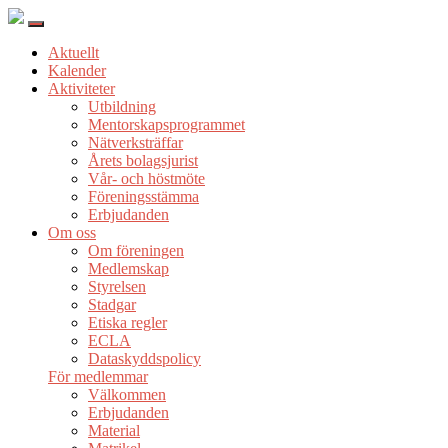
Aktuellt
Kalender
Aktiviteter
Utbildning
Mentorskapsprogrammet
Nätverksträffar
Årets bolagsjurist
Vår- och höstmöte
Föreningsstämma
Erbjudanden
Om oss
Om föreningen
Medlemskap
Styrelsen
Stadgar
Etiska regler
ECLA
Dataskyddspolicy
För medlemmar
Välkommen
Erbjudanden
Material