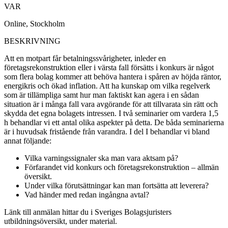
VAR
Online, Stockholm
BESKRIVNING
Att en motpart får betalningssvårigheter, inleder en
företagsrekonstruktion eller i värsta fall försätts i konkurs är något
som flera bolag kommer att behöva hantera i spåren av höjda räntor,
energikris och ökad inflation. Att ha kunskap om vilka regelverk
som är tillämpliga samt hur man faktiskt kan agera i en sådan
situation är i många fall vara avgörande för att tillvarata sin rätt och
skydda det egna bolagets intressen. I två seminarier om vardera 1,5
h behandlar vi ett antal olika aspekter på detta. De båda seminarierna
är i huvudsak fristående från varandra. I del I behandlar vi bland
annat följande:
Vilka varningssignaler ska man vara aktsam på?
Förfarandet vid konkurs och företagsrekonstruktion – allmän
översikt.
Under vilka förutsättningar kan man fortsätta att leverera?
Vad händer med redan ingångna avtal?
Länk till anmälan hittar du i Sveriges Bolagsjuristers
utbildningsöversikt, under material.