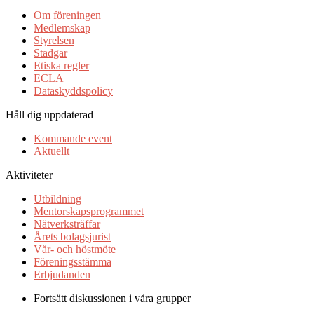
Om föreningen
Medlemskap
Styrelsen
Stadgar
Etiska regler
ECLA
Dataskyddspolicy
Håll dig uppdaterad
Kommande event
Aktuellt
Aktiviteter
Utbildning
Mentorskapsprogrammet
Nätverksträffar
Årets bolagsjurist
Vår- och höstmöte
Föreningsstämma
Erbjudanden
Fortsätt diskussionen i våra grupper